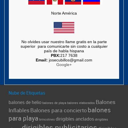
Norte América
No olvides usar nuestro llame gratis en la parte
superior para comunicarte sin costo a cualquier
país de habla hispana
PBX:
217 7638
Email:
josecubillos@gmail.com
Google+
Nube de Etiquetas
Balones
balones de helio
balones de playa
balones elaborados
balones
Inflables
Balones para concierto
para playa
dirigibles anclados
brincolines
dirigibles
dirigibles publicitarios