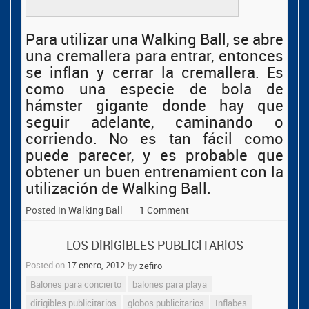
Para utilizar una Walking Ball, se abre
una cremallera para entrar, entonces
se inflan y cerrar la cremallera. Es
como una especie de bola de
hámster gigante donde hay que
seguir adelante, caminando o
corriendo. No es tan fácil como
puede parecer, y es probable que
obtener un buen entrenamient con la
utilización de Walking Ball.
Posted in
Walking Ball
1 Comment
LOS DlRlGlBLES PUBLlClTARlOS
Posted on
17 enero, 2012
by
zefiro
Balones para concierto
balones para playa
dirigibles publicitarios
globos publicitarios
Inflabes