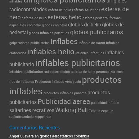
dirigibles
inflables
esferas de
radiocontrolados
esfera de helio
Esferas Acuaticas
heio
esferas helio
esferas de helio
esferas pedestal
formas
globos de helio
globos de
especiales con helio
globos con helio
globos publicitarios
pedestal
globos inflables portatiles
Inflabes
golperadores publicitarios
inflable de motor
inflables
inflables helio
inflables
elaborados
inflables infantiles
inflables publicitarios
publicitario
inflables publicitarios radiocontrolados
pelotas de helio
personalizar este
productos
tipo de inflables
Productos inflabes venezuela
inflables
productos
productos inflables panama
Publicidad aerea
publicitarios
publicidad inflable
Walking Ball
saltarines recrativos
Zepelin
zepellin
rediocontrolado
zeppelines
Comentarios Recientes
Angel Guevara en
globos aerostaticos colombia