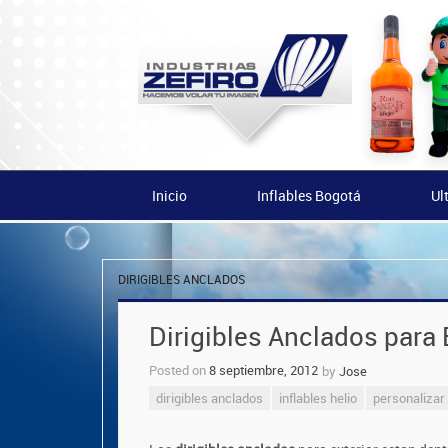
Inicio
Inflables Bogotá
Ul
DIRIGIBLES ANCLADOS
Dirigibles Anclados para 
Posted on
8 septiembre, 2012
by
Jose
dirigibles anclados
inflables helio
personalizar 