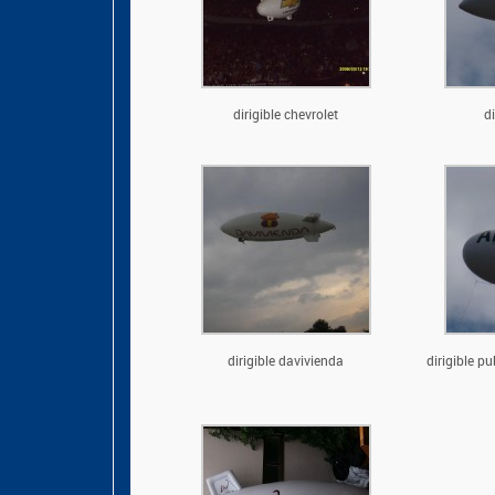
dirigible chevrolet
di
dirigible davivienda
dirigible p