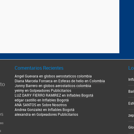
Comentarios Recientes
Lo
Angel Guevara en
globos aerostaticos colombia
Inf
Diana Marcela Fonseca en
Esferas de helio en Colombia
to
Jonny Barrero en
globos aerostaticos colombia
yeimy en
Golpeadores Publicitarios
Bal
LUZ DARY FIERRO RAMIREZ en
Inflables Bogotá
edgar castillo en
Inflables Bogotá
Esf
ANA SANTOS en
Sobre Nosotros
Andrea Gonzalez en
Inflables Bogotá
os
alexandra en
Golpeadores Publicitarios
zep
ras
Glo
s