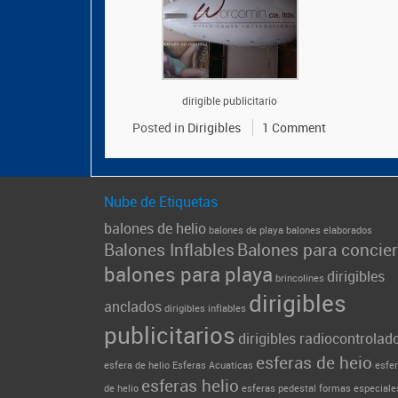
dirigible publicitario
Posted in
Dirigibles
1 Comment
Nube de Etiquetas
balones de helio
balones de playa
balones elaborados
Balones Inflables
Balones para concier
balones para playa
dirigibles
brincolines
dirigibles
anclados
dirigibles inflables
publicitarios
dirigibles radiocontrolad
esferas de heio
esfera de helio
Esferas Acuaticas
esfe
esferas helio
de helio
esferas pedestal
formas especiale