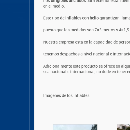
Los
dirigibles anclados
para exterior estan dent
en el medio.
Este tipo de
inflables con helio
garantizan llama
puesto que las medidas son 7×3 metros y 4×1,
Nuestra empresa esta en la capacidad de persona
tenemos despachos a nivel nacional e internaci
Adicionalmente este producto se ofrece en alquil
sea nacional e internacional, no dude en tener e
Imágenes de los inflables: