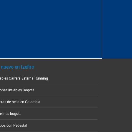
 nuevo en Izefiro
lables Carrera EeternalRunning
ones inflables Bogota
eras de helio en Colombia
elines bogota
bos con Pedestal