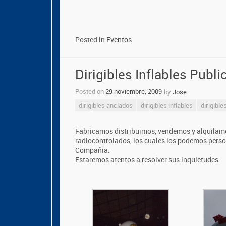
Posted in
Eventos
Dirigibles Inflables Publi
Posted on
29 noviembre, 2009
by
Jose
dirigibles anclados
dirigibles inflables
dirigible
Fabricamos distribuimos, vendemos y alquilamos
radiocontrolados, los cuales los podemos person
Compañia.
Estaremos atentos a resolver sus inquietudes